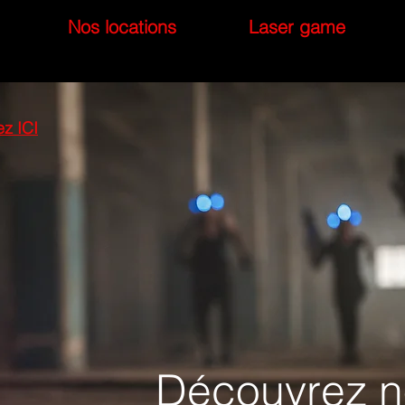
Nos locations
Laser game
ez ICI
Découvrez n