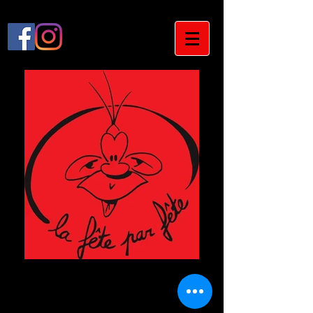
La fête par fête
by Evolution Loisirs